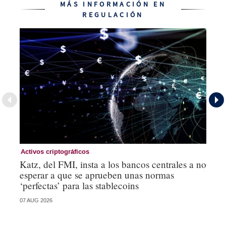
MÁS INFORMACIÓN EN
REGULACIÓN
Activos criptográficos
Re
Katz, del FMI, insta a los bancos centrales a no
La
esperar a que se aprueben unas normas
de
‘perfectas’ para las stablecoins
07 AUG 2026
29 