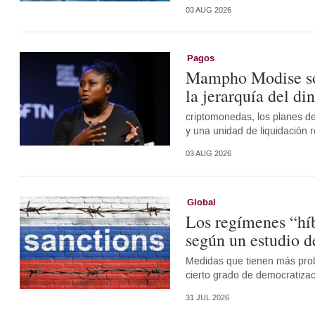
03 AUG 2026
Pagos
Mampho Modise sob
la jerarquía del di
criptomonedas, los planes d
y una unidad de liquidación 
03 AUG 2026
Global
Los regímenes “híb
según un estudio d
Medidas que tienen más proba
cierto grado de democratiza
31 JUL 2026