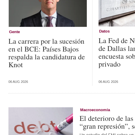
Datos
Gente
La Fed de N
La carrera por la sucesión
de Dallas l
en el BCE: Países Bajos
encuesta sob
respalda la candidatura de
privado
Knot
06 AUG 2026
06 AUG 2026
Macroeconomía
El deterioro de la
“gran represión”, 