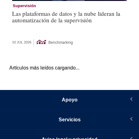
Supervisión
Es
Las plataformas de datos y la nube lideran la
Tr
automatización de la supervisión
¿c
Benchmarking
10 JUL 2026
03 
Artículos más leídos cargando...
Apoyo
Servicios