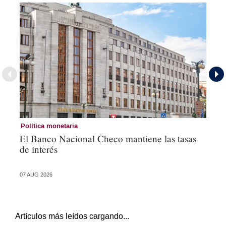
Política monetaria
Co
El Banco Nacional Checo mantiene las tasas
Es
de interés
an
de
07 AUG 2026
05 
Artículos más leídos cargando...