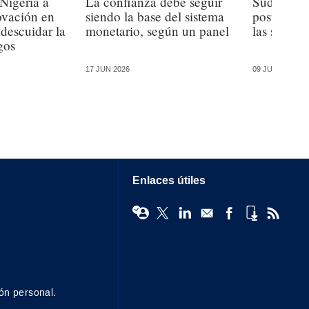
 Nigeria a
La confianza debe seguir
Sudáfrica
novación en
siendo la base del sistema
postura ca
 descuidar la
monetario, según un panel
las stablec
gos
17 JUN 2026
09 JUN 2026
Enlaces útiles
ón personal.