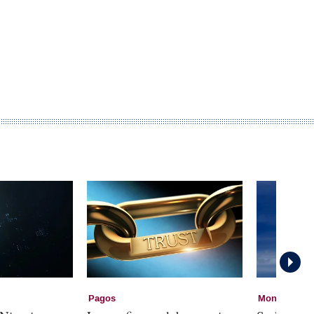
Pagos
Monedas digi