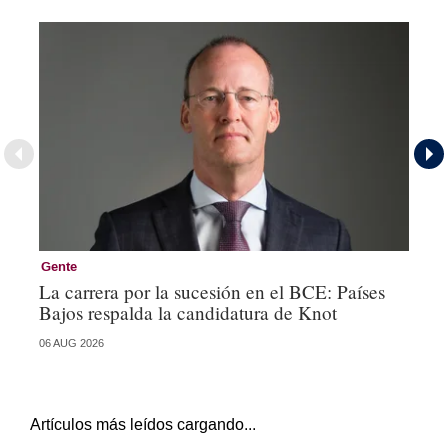
Gente
Ge
La carrera por la sucesión en el BCE: Países
De
Bajos respalda la candidatura de Knot
Ch
06 AUG 2026
04 
Artículos más leídos cargando...