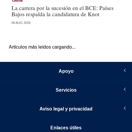
Gente
Ge
La carrera por la sucesión en el BCE: Países
De
Bajos respalda la candidatura de Knot
Ch
06 AUG 2026
04 
Artículos más leídos cargando...
Apoyo
Servicios
Aviso legal y privacidad
Enlaces útiles