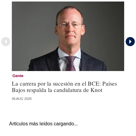
Gente
Ge
La carrera por la sucesión en el BCE: Países
De
Bajos respalda la candidatura de Knot
Ch
06 AUG 2026
04 
Artículos más leídos cargando...