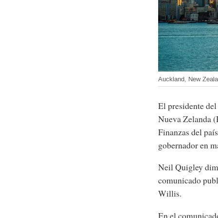
Auckland, New Zeal
El presidente de
Nueva Zelanda (R
Finanzas del país
gobernador en m
Neil Quigley dimi
comunicado publi
Willis.
En el comunicado,