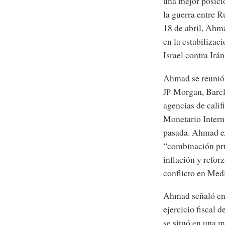
una mejor posició
la guerra entre 
18 de abril, Ahm
en la estabilizac
Israel contra Irán
Ahmad se reunió c
Morgan, Barcla
JP
agencias de calif
Monetario Intern
pasada. Ahmad ex
“combinación prud
inflación y refor
conflicto en Medi
Ahmad señaló en 
ejercicio fiscal d
se situó en una m