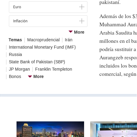
pakistaní.
Euro
Además de los $3
Inflación
Muhammad Aurangz
Arabia Saudita h
More
millones en el ba
Temas
Macroprudencial
Irán
International Monetary Fund (IMF)
podría sustituir 
Russia
Aurangzeb respon
State Bank of Pakistan (SBP)
incluidos los bo
JP Morgan
Franklin Templeton
comercial, según 
More
Bonos