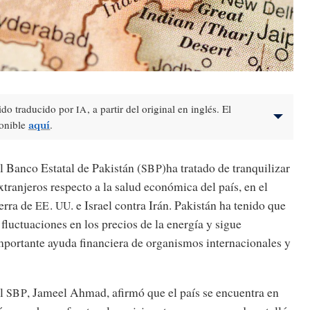
sido traducido por
, a partir del original en inglés. El
IA
ponible
.
aquí
l Banco Estatal de Pakistán (
)ha tratado de tranquilizar
SBP
extranjeros respecto a la salud económica del país, en el
uerra de
.
. e Israel contra Irán. Pakistán ha tenido que
EE
UU
 fluctuaciones en los precios de la energía y sigue
mportante ayuda financiera de organismos internacionales y
el
, Jameel Ahmad, afirmó que el país se encuentra en
SBP