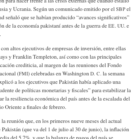
n para hacer frente a las crisis externas que cuando estalló
Rusia y Ucrania. Según un comunicado emitido por el
el
SBP
ad señaló que se habían producido “avances significativos”
ión de la economía pakistaní antes de la guerra de
.
. e
EE
UU
.
on altos ejecutivos de empresas de inversión, entre ellas
ys y Franklin Templeton, así como con las principales
icación crediticia, al margen de las reuniones del Fondo
acional (
) celebradas en Washington
la semana
FMI
D. C.
plicó a los ejecutivos que Pakistán había aplicado una
ente de políticas monetarias y fiscales” para estabilizar la
zar la resiliencia económica del país antes de la escalada del
o Oriente a finales de febrero.
la reunión que, en los primeros nueve meses del actual
e Pakistán (que va del 1 de julio al 30 de junio), la inflación
edia del 5,7%, y que la balanza de pagos del país se