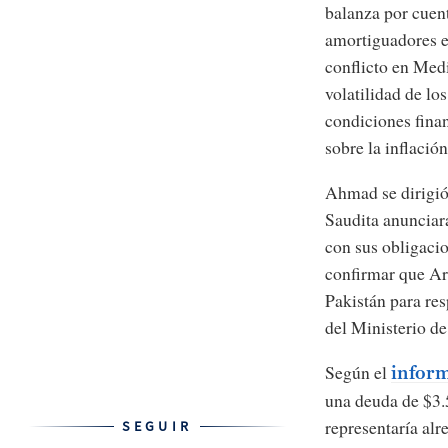
balanza por cuent
amortiguadores e
conflicto en Medi
volatilidad de lo
condiciones fina
sobre la inflación
Ahmad se dirigió
Saudita anunciara
con sus obligaci
confirmar que Ar
Pakistán para re
del Ministerio de
Según el
infor
una deuda de $3.
representaría alr
SEGUIR