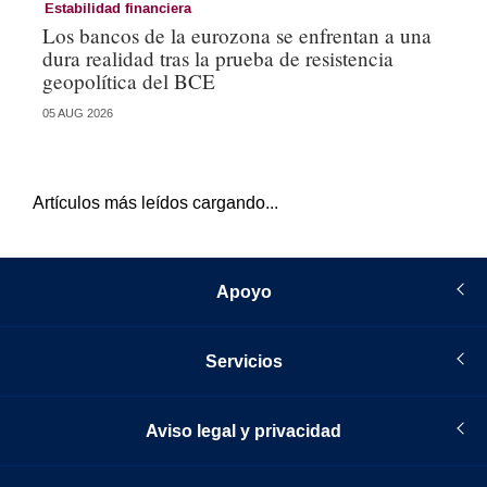
Estabilidad financiera
Es
Los bancos de la eurozona se enfrentan a una
Lo
dura realidad tras la prueba de resistencia
un
geopolítica del BCE
se
05 AUG 2026
05 
Artículos más leídos cargando...
Apoyo
Servicios
Aviso legal y privacidad