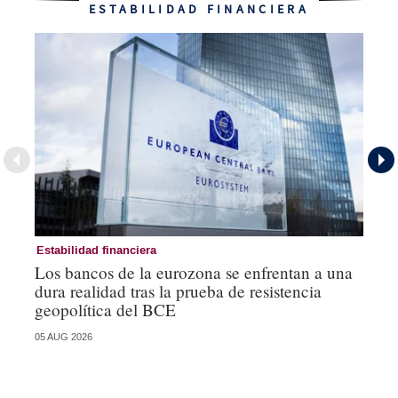
ESTABILIDAD FINANCIERA
Estabilidad financiera
Es
Los bancos de la eurozona se enfrentan a una
Lo
dura realidad tras la prueba de resistencia
un
geopolítica del BCE
se
05 AUG 2026
05 