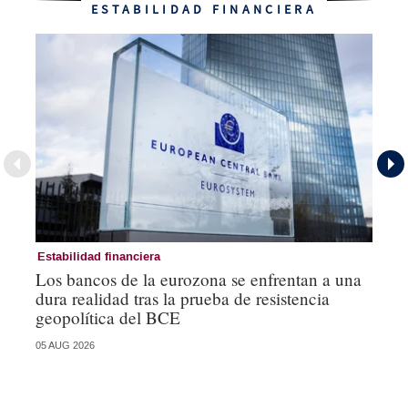
ESTABILIDAD FINANCIERA
Estabilidad financiera
Es
Los bancos de la eurozona se enfrentan a una
Lo
dura realidad tras la prueba de resistencia
un
geopolítica del BCE
se
05 AUG 2026
05 